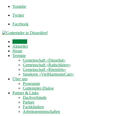
Youtube
Twitter
Facebook
Startseite
Aktuelles
Heute
Termine
Gemeinschaft »Düsseltal«
Gemeinschaft »Radschläger«
Gemeinschaft »Rheinfels«
Singkreis »VielHarmonieCare«
Über uns
Programm
Guttempler-Dialog
Partner & Links
Dachverbände
Partner
Fachkliniken
Arbeitsgemeinschaften