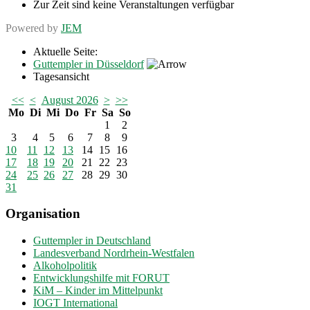
Zur Zeit sind keine Veranstaltungen verfügbar
Powered by
JEM
Aktuelle Seite:
Guttempler in Düsseldorf
Tagesansicht
<<
<
August 2026
>
>>
Mo
Di
Mi
Do
Fr
Sa
So
1
2
3
4
5
6
7
8
9
10
11
12
13
14
15
16
17
18
19
20
21
22
23
24
25
26
27
28
29
30
31
Organisation
Guttempler in Deutschland
Landesverband Nordrhein-Westfalen
Alkoholpolitik
Entwicklungshilfe mit FORUT
KiM – Kinder im Mittelpunkt
IOGT International