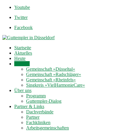
Youtube
Twitter
Facebook
Startseite
Aktuelles
Heute
Termine
Gemeinschaft »Düsseltal«
Gemeinschaft »Radschläger«
Gemeinschaft »Rheinfels«
Singkreis »VielHarmonieCare«
Über uns
Programm
Guttempler-Dialog
Partner & Links
Dachverbände
Partner
Fachkliniken
Arbeitsgemeinschaften