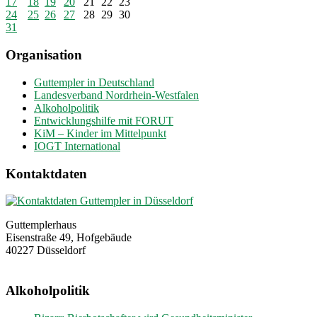
17
18
19
20
21
22
23
24
25
26
27
28
29
30
31
Organisation
Guttempler in Deutschland
Landesverband Nordrhein-Westfalen
Alkoholpolitik
Entwicklungshilfe mit FORUT
KiM – Kinder im Mittelpunkt
IOGT International
Kontaktdaten
Guttemplerhaus
Eisenstraße 49, Hofgebäude
40227 Düsseldorf
Alkoholpolitik