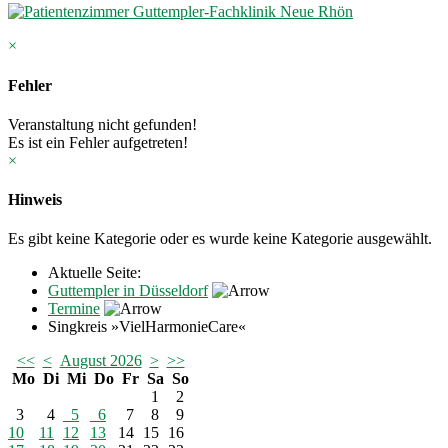
×
Fehler
Veranstaltung nicht gefunden!
Es ist ein Fehler aufgetreten!
×
Hinweis
Es gibt keine Kategorie oder es wurde keine Kategorie ausgewählt.
Aktuelle Seite:
Guttempler in Düsseldorf
Termine
Singkreis »VielHarmonieCare«
<<
<
August 2026
>
>>
Mo
Di
Mi
Do
Fr
Sa
So
1
2
3
4
5
6
7
8
9
10
11
12
13
14
15
16