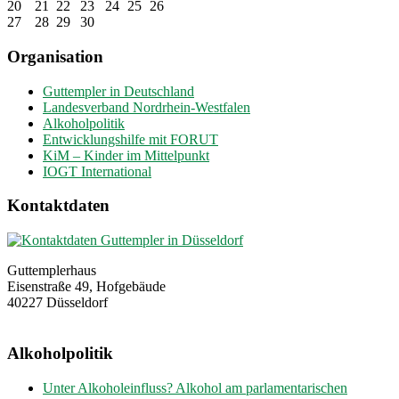
20
21
22
23
24
25
26
27
28
29
30
Organisation
Guttempler in Deutschland
Landesverband Nordrhein-Westfalen
Alkoholpolitik
Entwicklungshilfe mit FORUT
KiM – Kinder im Mittelpunkt
IOGT International
Kontaktdaten
Guttemplerhaus
Eisenstraße 49, Hofgebäude
40227 Düsseldorf
Alkoholpolitik
Unter Alkoholeinfluss? Alkohol am parlamentarischen