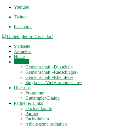
Youtube
Twitter
Facebook
Startseite
Aktuelles
Heute
Termine
Gemeinschaft »Düsseltal«
Gemeinschaft »Radschläger«
Gemeinschaft »Rheinfels«
Singkreis »VielHarmonieCare«
Über uns
Programm
Guttempler-Dialog
Partner & Links
Dachverbände
Partner
Fachkliniken
Arbeitsgemeinschaften