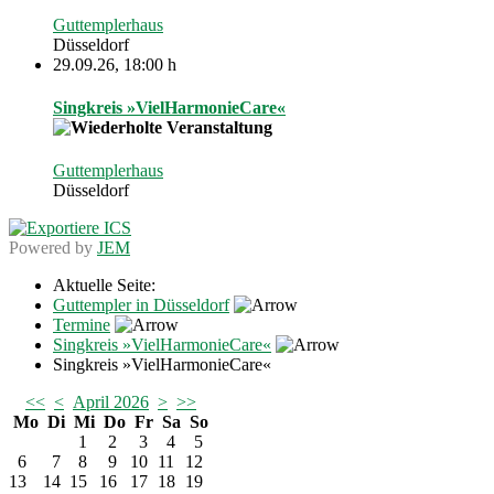
Guttemplerhaus
Düsseldorf
29.09.26
,
18:00 h
Singkreis »VielHarmonieCare«
Guttemplerhaus
Düsseldorf
Powered by
JEM
Aktuelle Seite:
Guttempler in Düsseldorf
Termine
Singkreis »VielHarmonieCare«
Singkreis »VielHarmonieCare«
<<
<
April 2026
>
>>
Mo
Di
Mi
Do
Fr
Sa
So
1
2
3
4
5
6
7
8
9
10
11
12
13
14
15
16
17
18
19