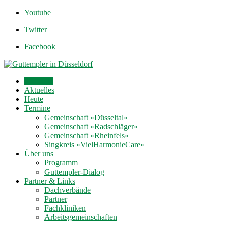
Youtube
Twitter
Facebook
Startseite
Aktuelles
Heute
Termine
Gemeinschaft »Düsseltal«
Gemeinschaft »Radschläger«
Gemeinschaft »Rheinfels«
Singkreis »VielHarmonieCare«
Über uns
Programm
Guttempler-Dialog
Partner & Links
Dachverbände
Partner
Fachkliniken
Arbeitsgemeinschaften