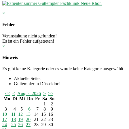
×
Fehler
Veranstaltung nicht gefunden!
Es ist ein Fehler aufgetreten!
×
Hinweis
Es gibt keine Kategorie oder es wurde keine Kategorie ausgewählt.
Aktuelle Seite:
Guttempler in Düsseldorf
<<
<
August 2026
>
>>
Mo
Di
Mi
Do
Fr
Sa
So
1
2
3
4
5
6
7
8
9
10
11
12
13
14
15
16
17
18
19
20
21
22
23
24
25
26
27
28
29
30