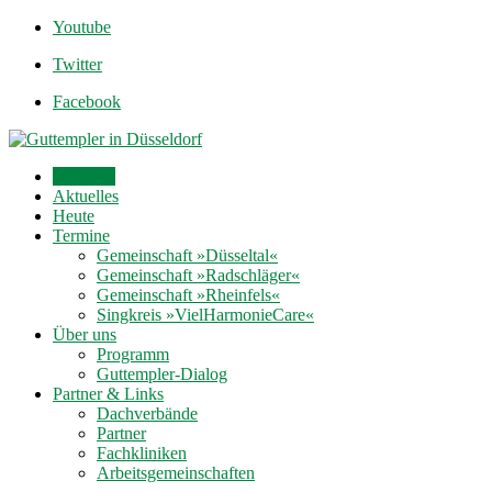
Youtube
Twitter
Facebook
Startseite
Aktuelles
Heute
Termine
Gemeinschaft »Düsseltal«
Gemeinschaft »Radschläger«
Gemeinschaft »Rheinfels«
Singkreis »VielHarmonieCare«
Über uns
Programm
Guttempler-Dialog
Partner & Links
Dachverbände
Partner
Fachkliniken
Arbeitsgemeinschaften