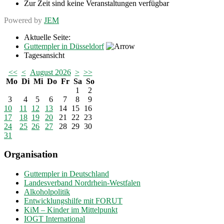
Zur Zeit sind keine Veranstaltungen verfügbar
Powered by
JEM
Aktuelle Seite:
Guttempler in Düsseldorf
Tagesansicht
<<
<
August 2026
>
>>
Mo
Di
Mi
Do
Fr
Sa
So
1
2
3
4
5
6
7
8
9
10
11
12
13
14
15
16
17
18
19
20
21
22
23
24
25
26
27
28
29
30
31
Organisation
Guttempler in Deutschland
Landesverband Nordrhein-Westfalen
Alkoholpolitik
Entwicklungshilfe mit FORUT
KiM – Kinder im Mittelpunkt
IOGT International