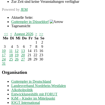
Zur Zeit sind keine Veranstaltungen verfügbar
Powered by
JEM
Aktuelle Seite:
Guttempler in Düsseldorf
Tagesansicht
<<
<
August 2026
>
>>
Mo
Di
Mi
Do
Fr
Sa
So
1
2
3
4
5
6
7
8
9
10
11
12
13
14
15
16
17
18
19
20
21
22
23
24
25
26
27
28
29
30
31
Organisation
Guttempler in Deutschland
Landesverband Nordrhein-Westfalen
Alkoholpolitik
Entwicklungshilfe mit FORUT
KiM – Kinder im Mittelpunkt
IOGT International