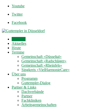
Youtube
Twitter
Facebook
Startseite
Aktuelles
Heute
Termine
Gemeinschaft »Düsseltal«
Gemeinschaft »Radschläger«
Gemeinschaft »Rheinfels«
Singkreis »VielHarmonieCare«
Über uns
Programm
Guttempler-Dialog
Partner & Links
Dachverbände
Partner
Fachkliniken
Arbeitsgemeinschaften