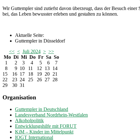
Wir Guttempler sind zutiefst davon überzeugt, dass der Besuch einer S
bei, das Leben bewusster erleben und gestalten zu können.
Aktuelle Seite:
Guttempler in Düsseldorf
<<
<
Juli 2024
>
>>
Mo
Di
Mi
Do
Fr
Sa
So
1
2
3
4
5
6
7
8
9
10
11
12
13
14
15
16
17
18
19
20
21
22
23
24
25
26
27
28
29
30
31
Organisation
Guttempler in Deutschland
Landesverband Nordrhein-Westfalen
Alkoholpolitik
Entwicklungshilfe mit FORUT
KiM – Kinder im Mittelpunkt
IOGT International