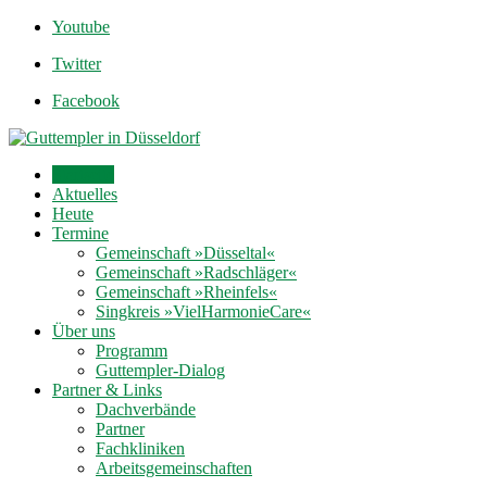
Youtube
Twitter
Facebook
Startseite
Aktuelles
Heute
Termine
Gemeinschaft »Düsseltal«
Gemeinschaft »Radschläger«
Gemeinschaft »Rheinfels«
Singkreis »VielHarmonieCare«
Über uns
Programm
Guttempler-Dialog
Partner & Links
Dachverbände
Partner
Fachkliniken
Arbeitsgemeinschaften