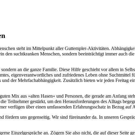
en
chen steht im Mittelpunkt aller Guttempler-Aktivitäten. Abhängigkeit
llein den suchtkranken Menschen, sondern beeinträchtigt immer auch d
 sondern an die ganze Familie. Diese Hilfe geschieht vor allem in Sel
timmtes, eigenverantwortliches und zufriedenes Leben ohne Suchtmittel 
 und der Mehrfachabhängigkeit. Zusätzlich bieten wir jeden Freitag e
guten Mix aus »alten Hasen« und Personen, die gerade am Anfang stehe
e Teilnehmer gestärkt, um den Herausforderungen des Alltags begegne
ehmer verfügen über einen umfassenden Erfahrungsschatz in Bezug auf
fördern uns gegenseitig. Wir sind füreinander da. In unseren Gespräc
 gerne Einzelgespräche an. Zögern Sie also nicht, die auf dieser Seite 