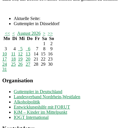
Aktuelle Seite:
Guttempler in Düsseldorf
<<
<
August 2026
>
>>
Mo
Di
Mi
Do
Fr
Sa
So
1
2
3
4
5
6
7
8
9
10
11
12
13
14
15
16
17
18
19
20
21
22
23
24
25
26
27
28
29
30
31
Organisation
Guttempler in Deutschland
Landesverband Nordrhein-Westfalen
Alkoholpolitik
Entwicklungshilfe mit FORUT
KiM – Kinder im Mittelpunkt
IOGT International