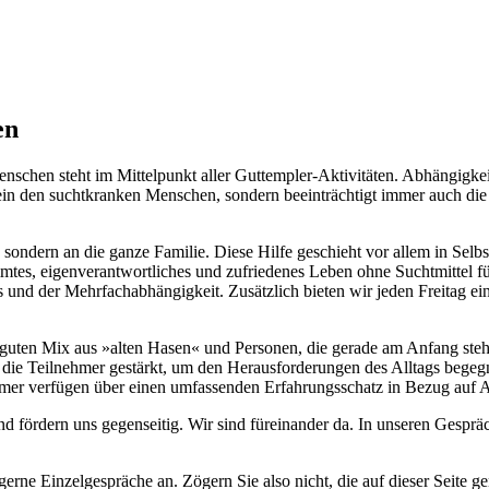
en
chen steht im Mittelpunkt aller Guttempler-Aktivitäten. Abhängigkeit
llein den suchtkranken Menschen, sondern beeinträchtigt immer auch d
 sondern an die ganze Familie. Diese Hilfe geschieht vor allem in Sel
timmtes, eigenverantwortliches und zufriedenes Leben ohne Suchtmittel 
 und der Mehrfachabhängigkeit. Zusätzlich bieten wir jeden Freitag e
guten Mix aus »alten Hasen« und Personen, die gerade am Anfang stehe
e Teilnehmer gestärkt, um den Herausforderungen des Alltags begegne
ehmer verfügen über einen umfassenden Erfahrungsschatz in Bezug auf
fördern uns gegenseitig. Wir sind füreinander da. In unseren Gespräc
 gerne Einzelgespräche an. Zögern Sie also nicht, die auf dieser Seite 