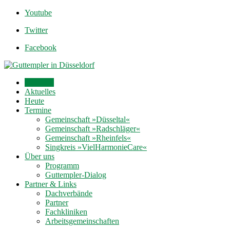
Youtube
Twitter
Facebook
Startseite
Aktuelles
Heute
Termine
Gemeinschaft »Düsseltal«
Gemeinschaft »Radschläger«
Gemeinschaft »Rheinfels«
Singkreis »VielHarmonieCare«
Über uns
Programm
Guttempler-Dialog
Partner & Links
Dachverbände
Partner
Fachkliniken
Arbeitsgemeinschaften