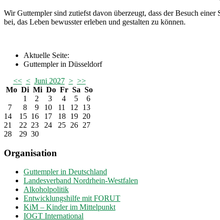
Wir Guttempler sind zutiefst davon überzeugt, dass der Besuch einer S
bei, das Leben bewusster erleben und gestalten zu können.
Aktuelle Seite:
Guttempler in Düsseldorf
<<
<
Juni 2027
>
>>
Mo
Di
Mi
Do
Fr
Sa
So
1
2
3
4
5
6
7
8
9
10
11
12
13
14
15
16
17
18
19
20
21
22
23
24
25
26
27
28
29
30
Organisation
Guttempler in Deutschland
Landesverband Nordrhein-Westfalen
Alkoholpolitik
Entwicklungshilfe mit FORUT
KiM – Kinder im Mittelpunkt
IOGT International