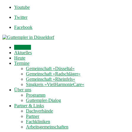
Youtube
Twitter
Facebook
Startseite
Aktuelles
Heute
Termine
Gemeinschaft »Düsseltal«
Gemeinschaft »Radschläger«
Gemeinschaft »Rheinfels«
Singkreis »VielHarmonieCare«
Über uns
Programm
Guttempler-Dialog
Partner & Links
Dachverbände
Partner
Fachkliniken
Arbeitsgemeinschaften