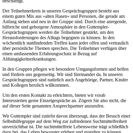
beschäftigt.
Der Teilnehmerkreis in unseren Gesprächsgruppen besteht aus
einem guten Mix aus »alten Hasen« und Personen, die gerade am
Anfang stehen und neu in der Gruppe sind. Durch eine anregende,
hilfreiche und geborgene Atmosphäre in den Guttempler-
Gesprächsgruppen werden die Teilnehmer gestärkt, um den
Herausforderungen des Alltags begegnen zu können. In den
wöchentlich stattfindenden Treffen kann jeder offen und vertraulich
über persönliche Themen sprechen. Die Teilnehmer verfügen über
einen umfassenden Erfahrungsschatz in Bezug auf
Abhängigkeitserkrankungen.
In den Gruppen pflegen wir besondere Umgangsformen und helfen
und fördern uns gegenseitig. Wir sind füreinander da. In unseren
Gesprächsgruppen sind natürlich auch Angehörige, Partner, Kinder
und Kollegen herzlich willkommen.
Um den ersten Kontakt zu erleichtern, bieten wir vorab
Interessierten gerne Einzelgespräche an. Zögern Sie also nicht, die
auf dieser Seite genannten Ansprechpartner anzurufen.
Wir Guttempler sind zutiefst davon überzeugt, dass der Besuch einer
Selbsthilfegruppe auf dem Weg zur zufriedenen Suchtmittelfreiheit
unverzichtbar ist. Die suchtmittelfreie Lebensweise trägt schließlich
dazu bei, das Leben bewusster erleben und gestalten zu können.