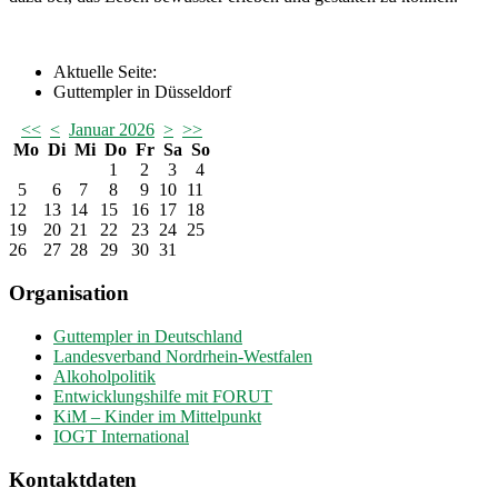
Aktuelle Seite:
Guttempler in Düsseldorf
<<
<
Januar 2026
>
>>
Mo
Di
Mi
Do
Fr
Sa
So
1
2
3
4
5
6
7
8
9
10
11
12
13
14
15
16
17
18
19
20
21
22
23
24
25
26
27
28
29
30
31
Organisation
Guttempler in Deutschland
Landesverband Nordrhein-Westfalen
Alkoholpolitik
Entwicklungshilfe mit FORUT
KiM – Kinder im Mittelpunkt
IOGT International
Kontaktdaten